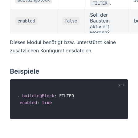
buildingBlock
.
FILTER
Verwendung als Teil ei
JSON-Objekts, das ein
Soll der
Query darstellt. Die
Baustein
b
Verwendung von
enabled
false
cql2
aktiviert
wird für
text
werden?
Filterausdrücke im
Parameter
filter
Dieses Modul benötigt bzw. unterstützt keine
empfohlen.
zusätzlichen Konfigurationsdateien.
Beispiele
-
buildingBlock
:
 FILTER

enabled
:
true