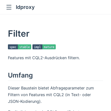
ldproxy
ub
en in new window
Filter
indow
spec
stable
impl
mature
Features mit CQL2-Ausdrücken filtern.
Umfang
Dieser Baustein bietet Abfrageparameter zum
Filtern von Features mit CQL2 (in Text- oder
JSON-Kodierung).