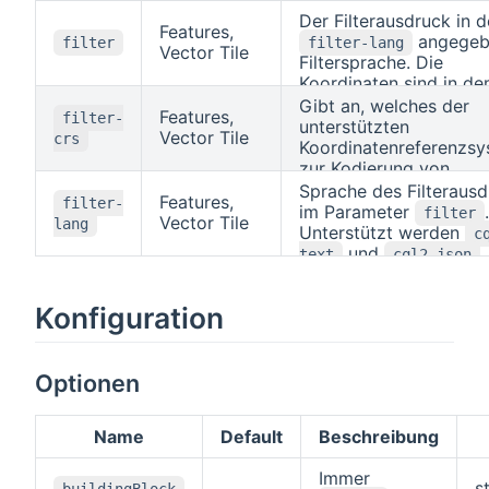
Der Filterausdruck in d
Features,
angegeb
filter
filter-lang
Vector Tile
Filtersprache. Die
Koordinaten sind in de
angegebe
Gibt an, welches der
filter-crs
Features,
filter-
Koordinatenreferenzsy
unterstützten
Vector Tile
crs
Koordinatenreferenzs
zur Kodierung von
Koordinaten im
Sprache des Filteraus
Features,
filter-
Filterausdruck verwen
im Parameter
.
filter
Vector Tile
lang
wird (Parameter
Unterstützt werden
filt
c
Standardwert ist WGS
und
,
text
cql2-json
Längen-/Breitengrad
spezifiziert im OGC-
(CRS84).
Standard
Common Que
Konfiguration
Language (CQL2)
.
cq
ist eine SQL-ähnl
text
Textkodierung für
Filterausdrücke, die au
Optionen
räumliche, zeitliche un
Array-Prädikate unters
Name
Default
Beschreibung
ist eine J
cql2-json
Kodierung der gleichen
Immer
Grammatik, geeignet fü
s