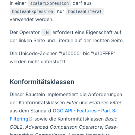
In einer
darf aus
scalarExpression
nur
booleanExpression
booleanLiteral
verwendet werden.
Der Operator
erfordert eine Eigenschaft auf
IN
der linken Seite und Literale auf der rechten Seite.
Die Unicode-Zeichen "\x10000" bis "\x10FFFF"
werden nicht unterstützt.
Konformitätsklassen
Dieser Baustein implementiert die Anforderungen
der Konformitätsklassen
Filter
und
Features Filter
aus dem Standard
OGC API - Features - Part 3:
open in new window
Filtering
sowie die Konformitätsklassen
Basic
CQL2
,
Advanced Comparison Operators
,
Case-
insensitive Comparisons
,
Accent-insensitive