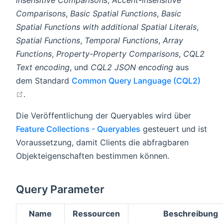
Comparisons
,
Basic Spatial Functions
,
Basic
Spatial Functions with additional Spatial Literals
,
Spatial Functions
,
Temporal Functions
,
Array
Functions
,
Property-Property Comparisons
,
CQL2
Text encoding
, und
CQL2 JSON encoding
aus
dem Standard
Common Query Language (CQL2)
open in new window
.
Die Veröffentlichung der Queryables wird über
Feature Collections - Queryables
gesteuert und ist
Voraussetzung, damit Clients die abfragbaren
Objekteigenschaften bestimmen können.
Query Parameter
Name
Ressourcen
Beschreibung