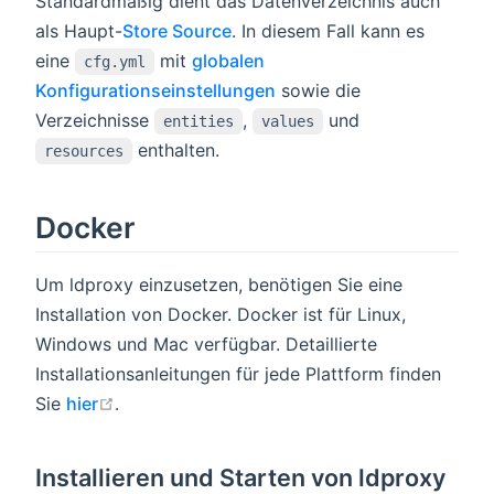
Standardmäßig dient das Datenverzeichnis auch
als Haupt-
Store Source
. In diesem Fall kann es
eine
mit
globalen
cfg.yml
Konfigurationseinstellungen
sowie die
Verzeichnisse
,
und
entities
values
enthalten.
resources
Docker
Um ldproxy einzusetzen, benötigen Sie eine
Installation von Docker. Docker ist für Linux,
Windows und Mac verfügbar. Detaillierte
Installationsanleitungen für jede Plattform finden
open in new window
Sie
hier
.
Installieren und Starten von ldproxy