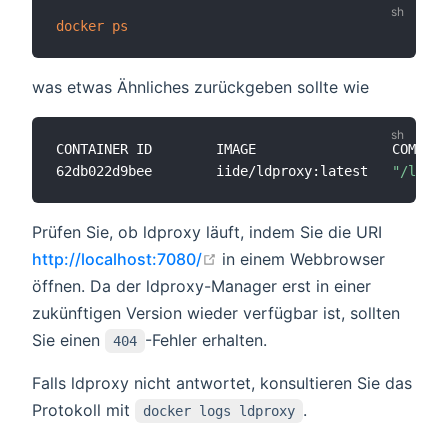
docker
ps
was etwas Ähnliches zurückgeben sollte wie
CONTAINER ID        IMAGE                 COMMAND
62db022d9bee        iide/ldproxy:latest   
"/ldpro
Prüfen Sie, ob ldproxy läuft, indem Sie die URI
open in new window
http://localhost:7080/
in einem Webbrowser
öffnen. Da der ldproxy-Manager erst in einer
zukünftigen Version wieder verfügbar ist, sollten
Sie einen
-Fehler erhalten.
404
Falls ldproxy nicht antwortet, konsultieren Sie das
Protokoll mit
.
docker logs ldproxy