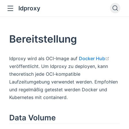
ldproxy
ub
en in new window
Bereitstellung
indow
open in
ldproxy wird als OCI-Image auf
Docker Hub
veröffentlicht. Um ldproxy zu deployen, kann
theoretisch jede OCI-kompatible
Laufzeitumgebung verwendet werden. Empfohlen
und regelmäßig getestet werden Docker und
Kubernetes mit containerd.
Data Volume