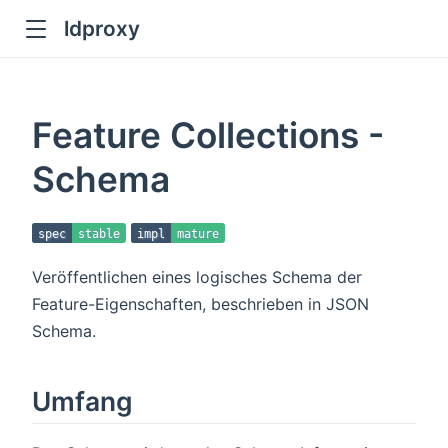
ldproxy
ub
en in new window
Feature Collections -
indow
Schema
spec
stable
impl
mature
Veröffentlichen eines logisches Schema der
Feature-Eigenschaften, beschrieben in JSON
Schema.
Umfang