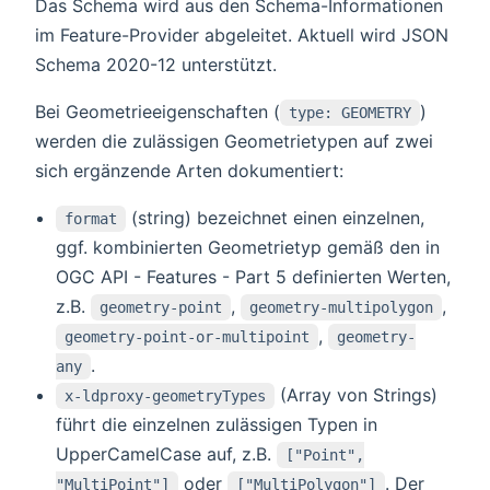
Das Schema wird aus den Schema-Informationen
im Feature-Provider abgeleitet. Aktuell wird JSON
Schema 2020-12 unterstützt.
Bei Geometrieeigenschaften (
)
type: GEOMETRY
werden die zulässigen Geometrietypen auf zwei
sich ergänzende Arten dokumentiert:
(string) bezeichnet einen einzelnen,
format
ggf. kombinierten Geometrietyp gemäß den in
OGC API - Features - Part 5 definierten Werten,
z.B.
,
,
geometry-point
geometry-multipolygon
,
geometry-point-or-multipoint
geometry-
.
any
(Array von Strings)
x-ldproxy-geometryTypes
führt die einzelnen zulässigen Typen in
UpperCamelCase auf, z.B.
["Point",
oder
. Der
"MultiPoint"]
["MultiPolygon"]