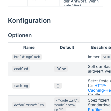
der Antwort. Wenn
kein Wert
angegeben wird,
gelten die
Konfiguration
Standard-HTTP
Regeln, d.h. der
"Accept"-Header
wird zur
Optionen
Bestimmung des
Formats
Name
Default
Beschrei
verwendet.
Immer
buildingBlock
SCHE
Soll der Bau
enabled
false
aktiviert w
Setzt feste
für
HTTP-
caching
{}
Caching-He
für die
Ressourcen.
Spezifiziert
{"codelist":
Standardwe
defaultProfiles
"codelists-
Profile-
ref"}