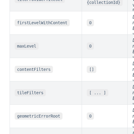
{collectionId}
firstLevelWithContent
0
maxLevel
0
contentFilters
[]
tileFilters
[ ... ]
geometricErrorRoot
0