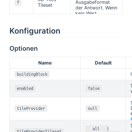
Ausgabeformat
f
Tileset
der Antwort. Wenn
kein Wert
angegeben wird,
gelten die
Konfiguration
Standard-HTTP
Regeln, d.h. der
"Accept"-Header
wird zur
Optionen
Bestimmung des
Formats
Name
Default
verwendet.
buildingBlock
enabled
false
tileProvider
null
__all__ |
tileProviderTileset