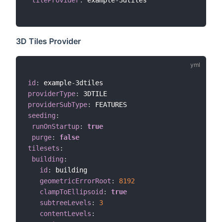
tileProvider
:
 example
-
3dtiles

3D Tiles Provider
id
:
 example
-
providerType
:
providerSubType
:
seeding
:
runOnStartup
:
true
purge
:
false
tilesets
:
building
:
id
:
 building

geometricErrorRoot
:
8192
clampToEllipsoid
:
true
subtreeLevels
:
3
contentLevels
: