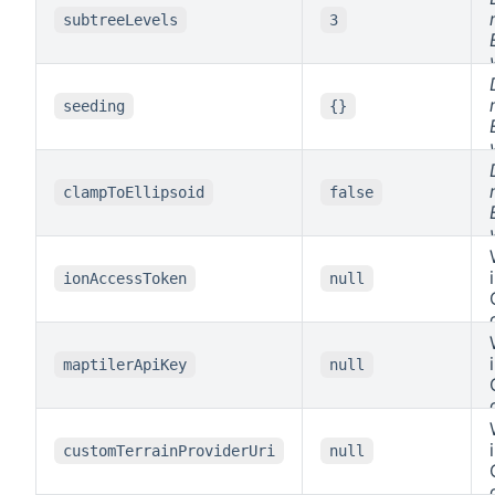
subtreeLevels
3
seeding
{}
clampToEllipsoid
false
ionAccessToken
null
maptilerApiKey
null
customTerrainProviderUri
null