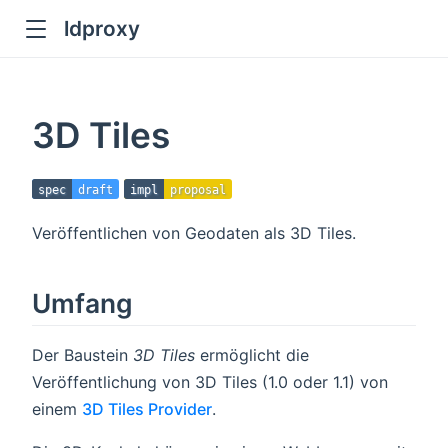
ldproxy
ub
en in new window
3D Tiles
indow
spec
draft
impl
proposal
Veröffentlichen von Geodaten als 3D Tiles.
Umfang
Der Baustein
3D Tiles
ermöglicht die
Veröffentlichung von 3D Tiles (1.0 oder 1.1) von
einem
3D Tiles Provider
.