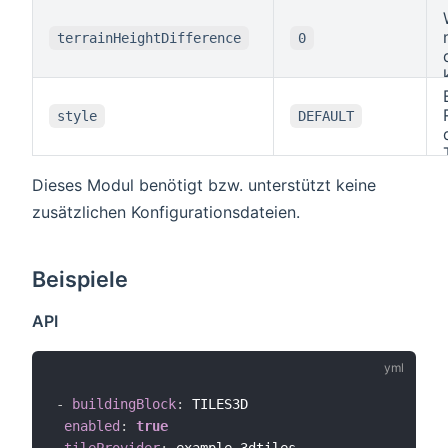
terrainHeightDifference
0
style
DEFAULT
Dieses Modul benötigt bzw. unterstützt keine
zusätzlichen Konfigurationsdateien.
Beispiele
API
-
buildingBlock
:
 TILES3D

enabled
:
true