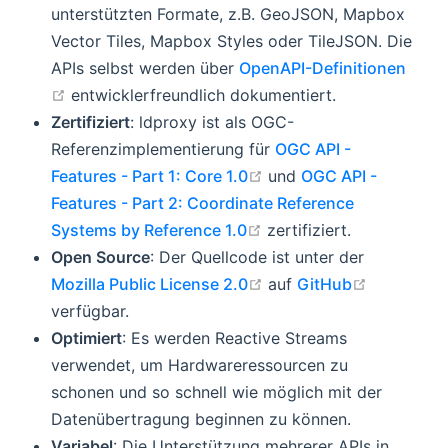
unterstützten Formate, z.B. GeoJSON, Mapbox
Vector Tiles, Mapbox Styles oder TileJSON. Die
APIs selbst werden über
OpenAPI-Definitionen
open in new window
entwicklerfreundlich dokumentiert.
Zertifiziert
: ldproxy ist als OGC-
Referenzimplementierung für
OGC API -
open in new window
Features - Part 1: Core 1.0
und
OGC API -
Features - Part 2: Coordinate Reference
open in new window
Systems by Reference 1.0
zertifiziert.
Open Source
: Der Quellcode ist unter der
open in new window
open in n
Mozilla Public License 2.0
auf
GitHub
verfügbar.
Optimiert
: Es werden Reactive Streams
verwendet, um Hardwareressourcen zu
schonen und so schnell wie möglich mit der
Datenübertragung beginnen zu können.
Variabel
: Die Unterstützung mehrerer APIs in