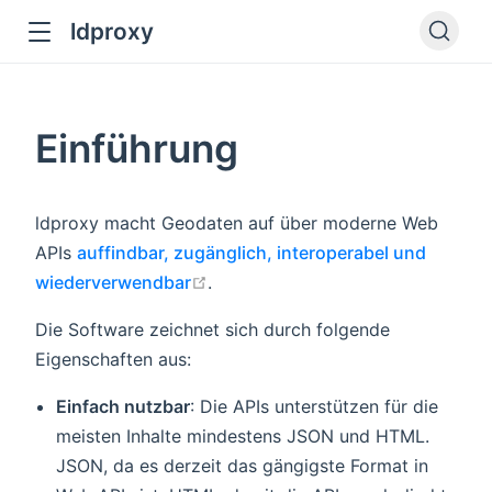
ldproxy
ub
en in new window
Einführung
indow
ldproxy macht Geodaten auf über moderne Web
APIs
auffindbar, zugänglich, interoperabel und
open in new window
wiederverwendbar
.
Die Software zeichnet sich durch folgende
Eigenschaften aus:
Einfach nutzbar
: Die APIs unterstützen für die
meisten Inhalte mindestens JSON und HTML.
JSON, da es derzeit das gängigste Format in