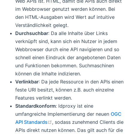
Web APIs ist. HTML, damit die APIs auch direkt
im Webbrowser genutzt werden können. Bei
den HTML-Ausgaben wird Wert auf intuitive
Verständlichkeit gelegt.
Durchsuchbar
: Da alle Inhalte über Links
verknüpft sind, kann sich ein Nutzer in jedem
Webbrowser durch eine API navigieren und so
schnell einen Eindruck der angebotenen Daten
und Funktionen bekommen. Suchmaschinen
können die Inhalte indizieren.
Verlinkbar
: Da jede Ressource in den APIs einen
feste URI besitzt, können z.B. auch einzelne
Features verlinkt werden.
Standardkonform
: ldproxy ist eine
umfangreiche Implementierung der neuen
OGC
open in new window
API Standards
, sodass zunehmend Clients die
APIs direkt nutzen können. Das gilt auch für die